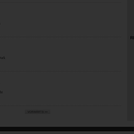
s
R
Dark
N
ht