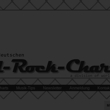
harts
Musik-Tips
Newsletter
Anmeldung
Kontak
M