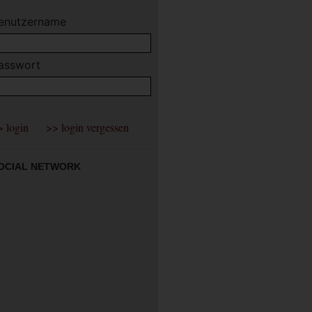
enutzername
asswort
OCIAL NETWORK