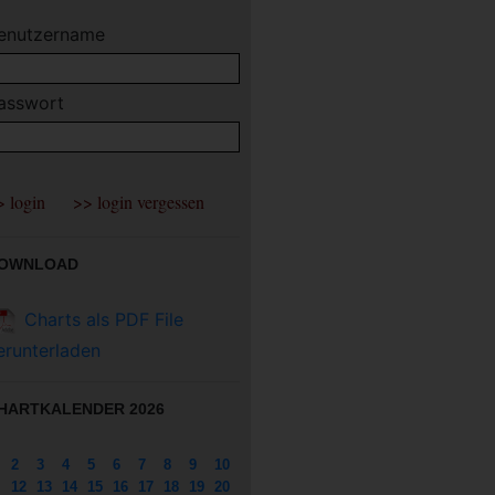
enutzername
asswort
OWNLOAD
Charts als PDF File
erunterladen
HARTKALENDER 2026
2
3
4
5
6
7
8
9
10
12
13
14
15
16
17
18
19
20