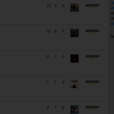
2
15
3
9
3
4
5
2
10
6
5
S
9
7
5
7
7
4
8
7
8