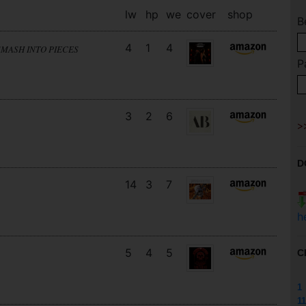
lw
hp
we
cover
shop
B
4
1
4
SMASH INTO PIECES
P
3
2
6
D
14
3
7
h
5
4
5
C
1
11