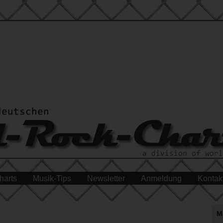
harts
Musik-Tips
Newsletter
Anmeldung
Kontak
M