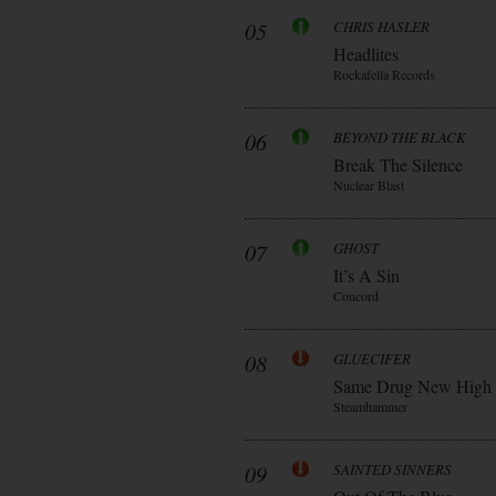
05
CHRIS HASLER
Headlites
Rockafella Records
06
BEYOND THE BLACK
Break The Silence
Nuclear Blast
07
GHOST
It’s A Sin
Concord
08
GLUECIFER
Same Drug New High
Steamhammer
09
SAINTED SINNERS