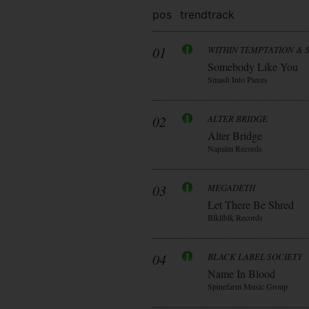
pos
trend
track
01
WITHIN TEMPTATION & 
Somebody Like You
Smash Into Pieces
02
ALTER BRIDGE
Alter Bridge
Napalm Records
03
MEGADETH
Let There Be Shred
Blkllblk Records
04
BLACK LABEL SOCIETY
Name In Blood
Spinefarm Music Group