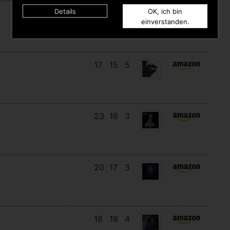
Details
OK, ich bin
27
14
4
einverstanden.
17
15
5
23
16
3
20
17
3
18
18
4