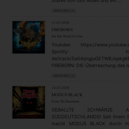
Stärke von fünf Alben und ein ...
31.05.2026
FIREBORN
Set The World On Fire
Youtube: https://www.youtube.
Spotify: https://open
de/track/5a04qngjuGETW8JqakgK
FIREBORN: DIE Überraschung des no
14.05.2026
MODUS BLACK
From The Basement
GEBALLTE SCHWÄRZE
SÜDDEUTSCHLANDS! Seit ihrem St
macht MODUS BLACK durch Hea