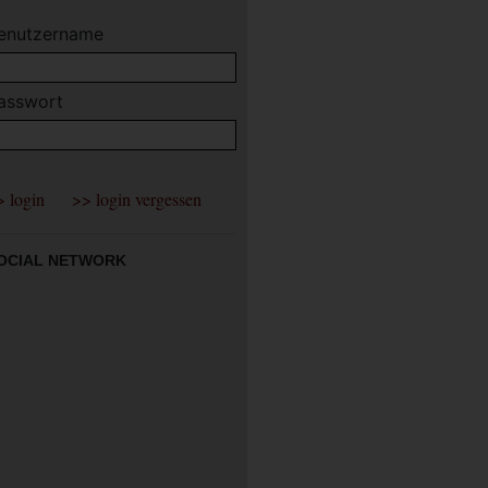
enutzername
asswort
OCIAL NETWORK