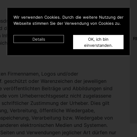
Wir verwenden Cookies. Durch die weitere Nutzung der
rücklich darauf hinweisen, dass sie keinerlei
Webseite stimmen Sie der Verwendung von Cookies zu.
d die Inhalte gelinkter Seiten hat. Deshalb distanziert
n Inhalten aller gelinkten Seiten auf dieser Homepage
R
Details
OK, ich bin
icht zu Eigen.
einverstanden.
nten Firmennamen, Logos und/oder
. geschützt oder Warenzeichen der jeweiligen
te veröffentlichten Beiträge und Abbildungen sind
Jede vom Urheberrechtsgesetz nicht zugelassene
schriftlicher Zustimmung der Urheber. Dies gilt
ung, Verbreitung, öffentliche Wiedergabe,
nspeicherung, Verarbeitung bzw. Wiedergabe von
 anderen elektronischen Medien und Systemen.
eiten und Verwendungen jeglicher Art dürfen nur