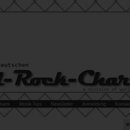
harts
Musik-Tips
Newsletter
Anmeldung
Kontak
M