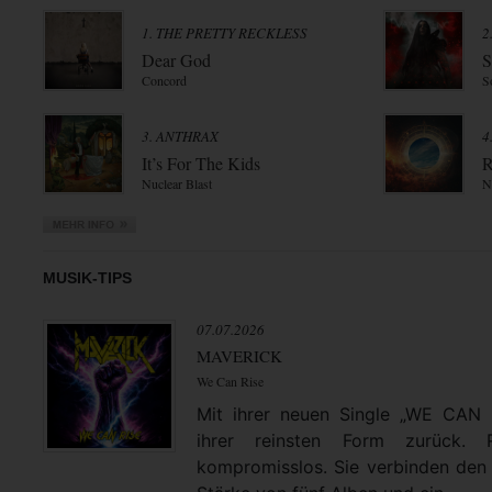
1. THE PRETTY RECKLESS
2
Dear God
S
Concord
S
3. ANTHRAX
4
It’s For The Kids
R
Nuclear Blast
N
MUSIK-TIPS
07.07.2026
MAVERICK
We Can Rise
Mit ihrer neuen Single „WE CAN
ihrer reinsten Form zurück. 
kompromisslos. Sie verbinden den 