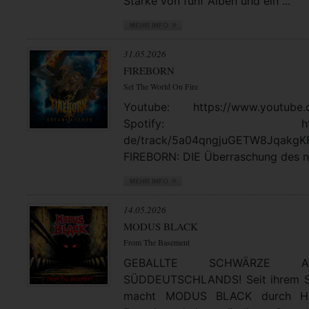
Stärke von fünf Alben und ein ...
31.05.2026
FIREBORN
Set The World On Fire
Youtube: https://www.youtube.
Spotify: https://open
de/track/5a04qngjuGETW8JqakgK
FIREBORN: DIE Überraschung des no
14.05.2026
MODUS BLACK
From The Basement
GEBALLTE SCHWÄRZE
SÜDDEUTSCHLANDS! Seit ihrem St
macht MODUS BLACK durch Hea