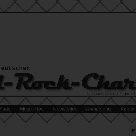
harts
Musik-Tips
Newsletter
Anmeldung
Kontak
M