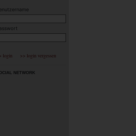
enutzername
asswort
OCIAL NETWORK