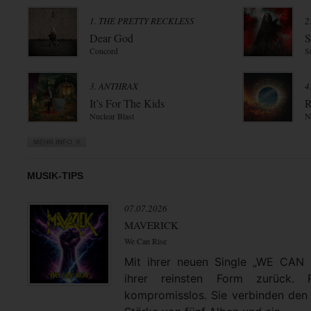
1. THE PRETTY RECKLESS
2
Dear God
S
Concord
S
3. ANTHRAX
4
It’s For The Kids
R
Nuclear Blast
N
MUSIK-TIPS
07.07.2026
MAVERICK
We Can Rise
Mit ihrer neuen Single „WE CAN
ihrer reinsten Form zurück. 
kompromisslos. Sie verbinden den 