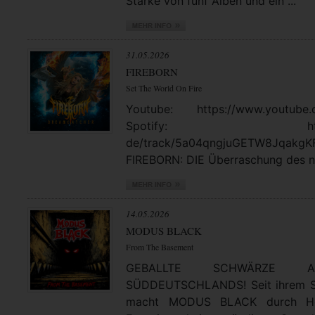
Stärke von fünf Alben und ein ...
31.05.2026
FIREBORN
Set The World On Fire
Youtube: https://www.youtube.
Spotify: https://open
de/track/5a04qngjuGETW8JqakgK
FIREBORN: DIE Überraschung des no
14.05.2026
MODUS BLACK
From The Basement
GEBALLTE SCHWÄRZE
SÜDDEUTSCHLANDS! Seit ihrem St
macht MODUS BLACK durch Hea