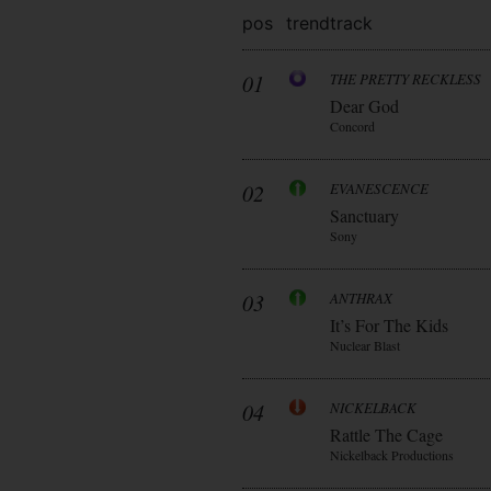
pos
trend
track
01
THE PRETTY RECKLESS
Dear God
Concord
02
EVANESCENCE
Sanctuary
Sony
03
ANTHRAX
It’s For The Kids
Nuclear Blast
04
NICKELBACK
Rattle The Cage
Nickelback Productions