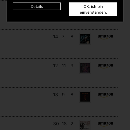
Details
OK, ich bin
17
14
3
einverstanden.
14
7
8
12
11
9
13
9
8
30
18
2