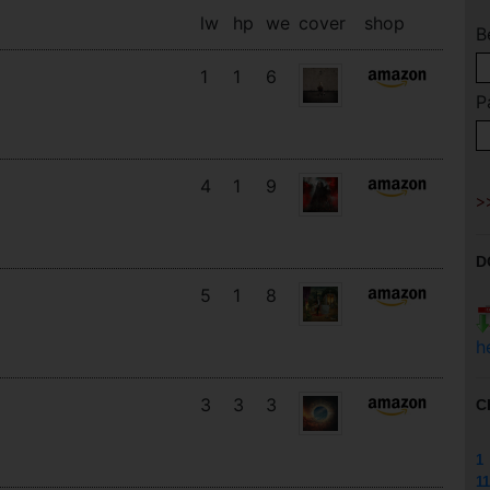
lw
hp
we
cover
shop
B
1
1
6
P
4
1
9
D
5
1
8
h
3
3
3
C
1
11