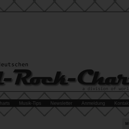
harts
Musik-Tips
Newsletter
Anmeldung
Kontak
M