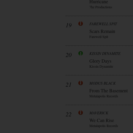
Hurricane
7hz Productions
19
FAREWELL SPIT
Scars Remain
Farewell Spit
20
KISSIN DYNAMITE
Glory Days
Kissin Dynamite
21
MODUS BLACK
From The Basement
Metalapolis Records
22
MAVERICK
We Can Rise
Metalapolis Records