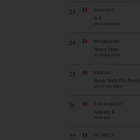
23
NONPOINT
Is It
Degrees Records
24
INFERISBORN
Heavy Days
Ak Digital Music
25
ERDLING
Heute Stirbt Die Nacht
Out Of Line Music
26
TOM MORELLO
Adjourn It
Mom+pop
27
OF VIRTUE