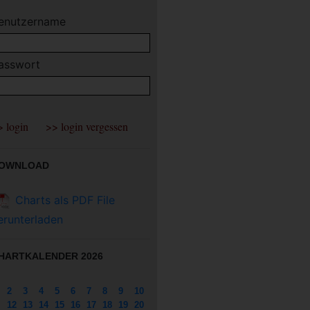
enutzername
asswort
OWNLOAD
Charts als PDF File
erunterladen
HARTKALENDER 2026
2
3
4
5
6
7
8
9
10
12
13
14
15
16
17
18
19
20