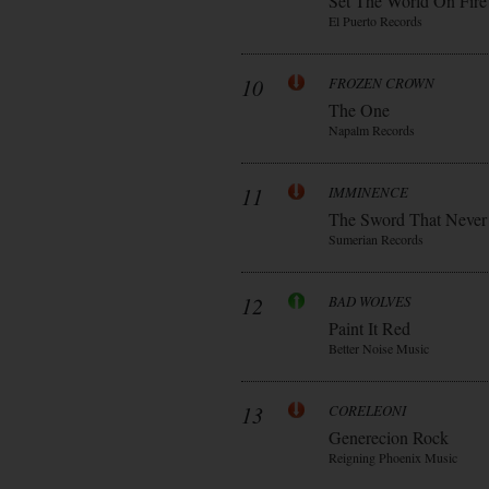
Set The World On Fire
El Puerto Records
10
FROZEN CROWN
The One
Napalm Records
11
IMMINENCE
The Sword That Never
Sumerian Records
12
BAD WOLVES
Paint It Red
Better Noise Music
13
CORELEONI
Generecion Rock
Reigning Phoenix Music