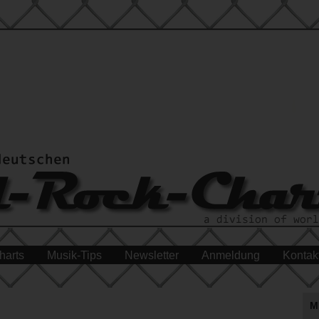
harts
Musik-Tips
Newsletter
Anmeldung
Kontak
M