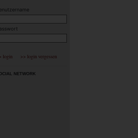
enutzername
asswort
OCIAL NETWORK