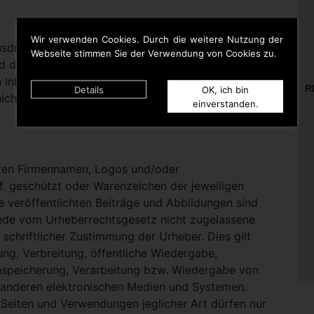
Wir verwenden Cookies. Durch die weitere Nutzung der
rücklich darauf hinweisen, dass sie keinerlei
Webseite stimmen Sie der Verwendung von Cookies zu.
d die Inhalte gelinkter Seiten hat. Deshalb distanziert
n Inhalten aller gelinkten Seiten auf dieser Homepage
R
Details
OK, ich bin
icht zu Eigen.
einverstanden.
nten Firmennamen, Logos und/oder
. geschützt oder Warenzeichen der jeweiligen
te veröffentlichten Beiträge und Abbildungen sind
Jede vom Urheberrechtsgesetz nicht zugelassene
schriftlicher Zustimmung der Urheber. Dies gilt
ung, Verbreitung, öffentliche Wiedergabe,
nspeicherung, Verarbeitung bzw. Wiedergabe von
 anderen elektronischen Medien und Systemen.
eiten und Verwendungen jeglicher Art dürfen nur