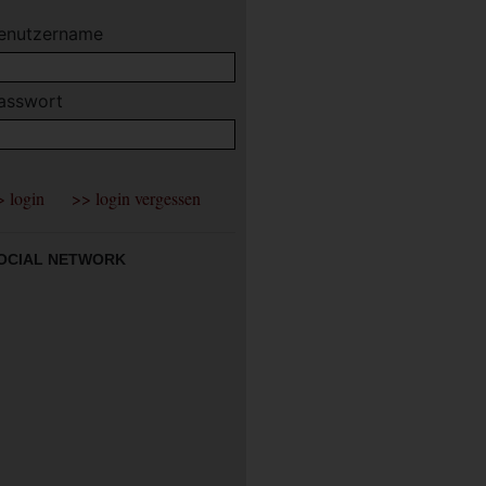
enutzername
asswort
OCIAL NETWORK