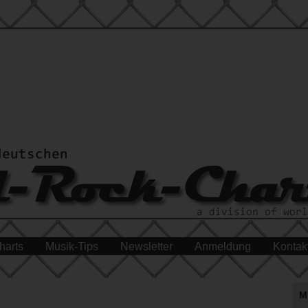
harts
Musik-Tips
Newsletter
Anmeldung
Kontak
M