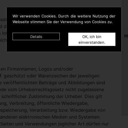
Wir verwenden Cookies. Durch die weitere Nutzung der
rücklich darauf hinweisen, dass sie keinerlei
Webseite stimmen Sie der Verwendung von Cookies zu.
d die Inhalte gelinkter Seiten hat. Deshalb distanziert
n Inhalten aller gelinkten Seiten auf dieser Homepage
R
Details
OK, ich bin
icht zu Eigen.
einverstanden.
nten Firmennamen, Logos und/oder
. geschützt oder Warenzeichen der jeweiligen
te veröffentlichten Beiträge und Abbildungen sind
Jede vom Urheberrechtsgesetz nicht zugelassene
schriftlicher Zustimmung der Urheber. Dies gilt
ung, Verbreitung, öffentliche Wiedergabe,
nspeicherung, Verarbeitung bzw. Wiedergabe von
 anderen elektronischen Medien und Systemen.
eiten und Verwendungen jeglicher Art dürfen nur