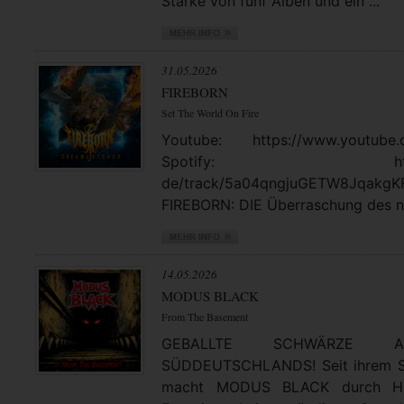
Stärke von fünf Alben und ein ...
31.05.2026
FIREBORN
Set The World On Fire
Youtube: https://www.youtube.
Spotify: https://open
de/track/5a04qngjuGETW8JqakgK
FIREBORN: DIE Überraschung des no
14.05.2026
MODUS BLACK
From The Basement
GEBALLTE SCHWÄRZE
SÜDDEUTSCHLANDS! Seit ihrem St
macht MODUS BLACK durch Hea