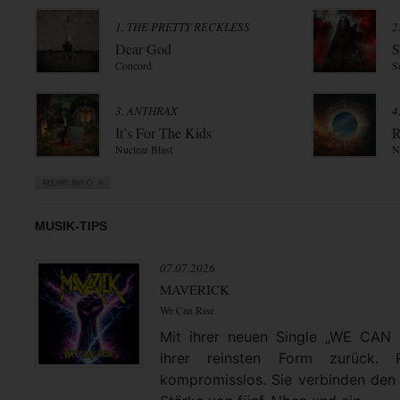
1. THE PRETTY RECKLESS
2
Dear God
S
Concord
S
3. ANTHRAX
4
It’s For The Kids
R
Nuclear Blast
N
MUSIK-TIPS
07.07.2026
MAVERICK
We Can Rise
Mit ihrer neuen Single „WE CAN
ihrer reinsten Form zurück. 
kompromisslos. Sie verbinden den 