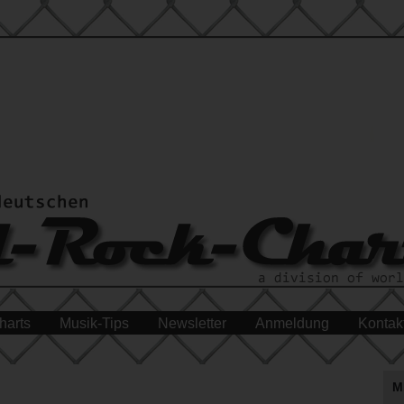
harts
Musik-Tips
Newsletter
Anmeldung
Kontak
M