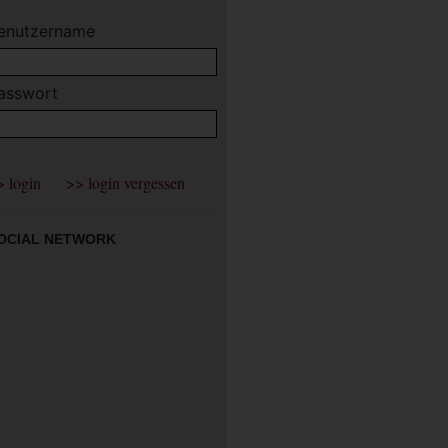
enutzername
asswort
OCIAL NETWORK