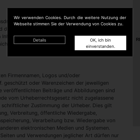
Wir verwenden Cookies. Durch die weitere Nutzung der
rücklich darauf hinweisen, dass sie keinerlei
Webseite stimmen Sie der Verwendung von Cookies zu.
d die Inhalte gelinkter Seiten hat. Deshalb distanziert
n Inhalten aller gelinkten Seiten auf dieser Homepage
R
Details
OK, ich bin
icht zu Eigen.
einverstanden.
nten Firmennamen, Logos und/oder
. geschützt oder Warenzeichen der jeweiligen
te veröffentlichten Beiträge und Abbildungen sind
Jede vom Urheberrechtsgesetz nicht zugelassene
schriftlicher Zustimmung der Urheber. Dies gilt
ung, Verbreitung, öffentliche Wiedergabe,
nspeicherung, Verarbeitung bzw. Wiedergabe von
 anderen elektronischen Medien und Systemen.
eiten und Verwendungen jeglicher Art dürfen nur