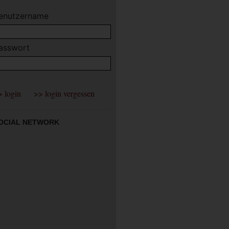
enutzername
asswort
OCIAL NETWORK