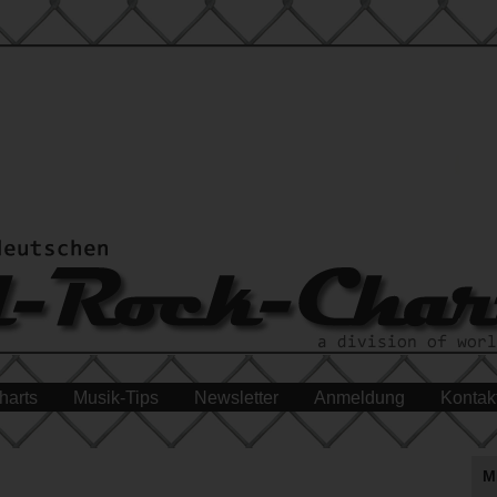
harts
Musik-Tips
Newsletter
Anmeldung
Kontak
M