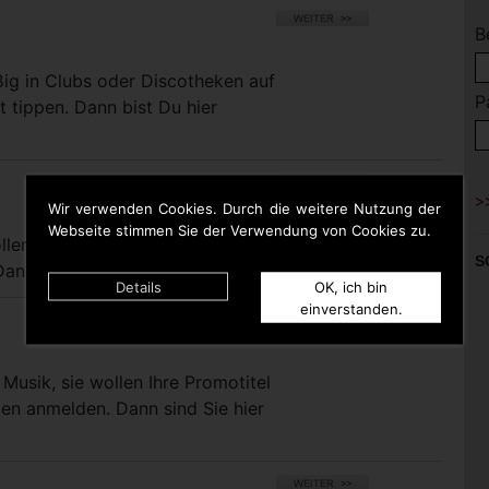
B
ßig in Clubs oder Discotheken auf
P
t tippen. Dann bist Du hier
Wir verwenden Cookies. Durch die weitere Nutzung der
Webseite stimmen Sie der Verwendung von Cookies zu.
llen bei uns eigene Titel für die
S
nn sind Sie hier richtig.
Details
OK, ich bin
einverstanden.
Musik, sie wollen Ihre Promotitel
pen anmelden. Dann sind Sie hier