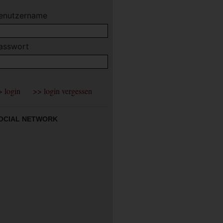
enutzername
asswort
OCIAL NETWORK