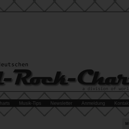
harts
Musik-Tips
Newsletter
Anmeldung
Kontak
M