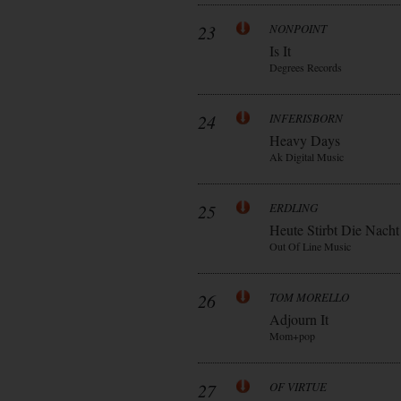
23
NONPOINT
Is It
Degrees Records
24
INFERISBORN
Heavy Days
Ak Digital Music
25
ERDLING
Heute Stirbt Die Nacht
Out Of Line Music
26
TOM MORELLO
Adjourn It
Mom+pop
27
OF VIRTUE