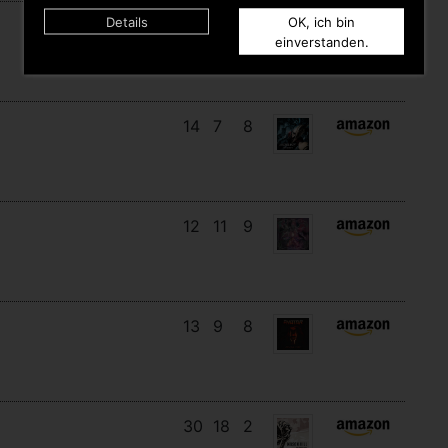
Details
OK, ich bin
17
14
3
einverstanden.
14
7
8
12
11
9
13
9
8
30
18
2