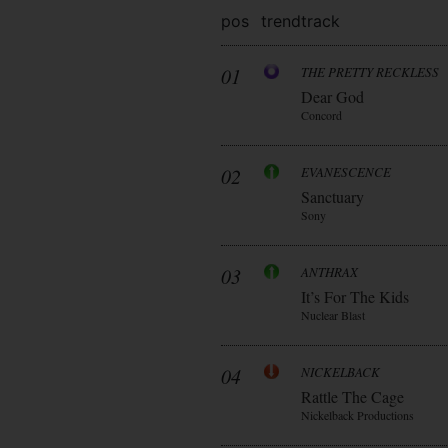
pos
trend
track
01
THE PRETTY RECKLESS
Dear God
Concord
02
EVANESCENCE
Sanctuary
Sony
03
ANTHRAX
It’s For The Kids
Nuclear Blast
04
NICKELBACK
Rattle The Cage
Nickelback Productions