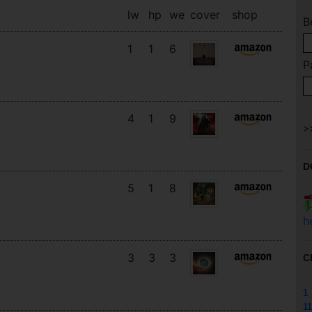
lw
hp
we
cover
shop
B
1
1
6
P
4
1
9
D
5
1
8
h
3
3
3
C
1
11