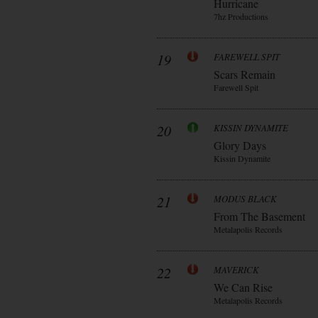
Hurricane
7hz Productions
19
FAREWELL SPIT
Scars Remain
Farewell Spit
20
KISSIN DYNAMITE
Glory Days
Kissin Dynamite
21
MODUS BLACK
From The Basement
Metalapolis Records
22
MAVERICK
We Can Rise
Metalapolis Records