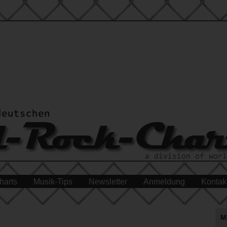
harts
Musik-Tips
Newsletter
Anmeldung
Kontak
M