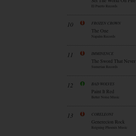
Set The World On Fire
El Puerto Records
10
FROZEN CROWN
The One
Napalm Records
11
IMMINENCE
The Sword That Never
Sumerian Records
12
BAD WOLVES
Paint It Red
Better Noise Music
13
CORELEONI
Generecion Rock
Reigning Phoenix Music