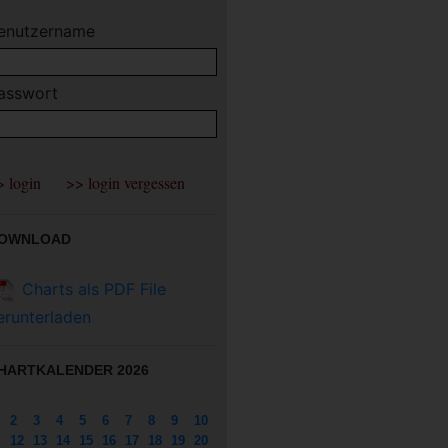
enutzername
asswort
OWNLOAD
Charts als PDF File
erunterladen
HARTKALENDER 2026
2
3
4
5
6
7
8
9
10
12
13
14
15
16
17
18
19
20