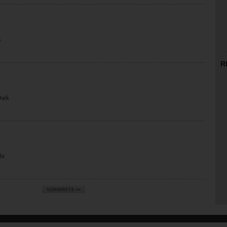
s
R
Dark
N
ht