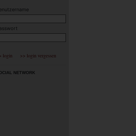
enutzername
asswort
OCIAL NETWORK