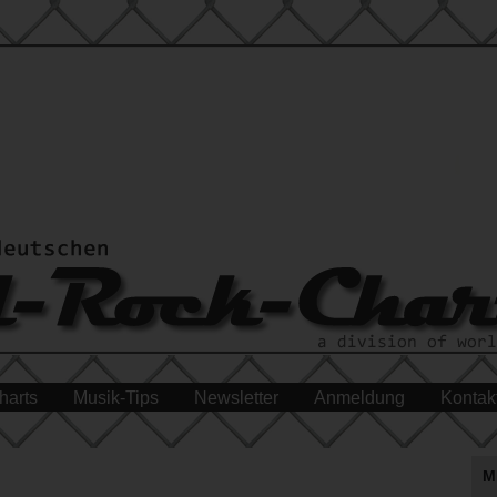
harts
Musik-Tips
Newsletter
Anmeldung
Kontak
M