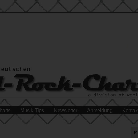
harts
Musik-Tips
Newsletter
Anmeldung
Kontak
M