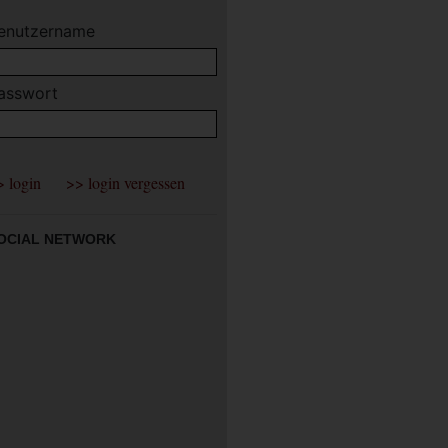
enutzername
asswort
OCIAL NETWORK