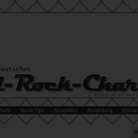
harts
Musik-Tips
Newsletter
Anmeldung
Kontak
M