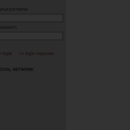
enutzername
asswort
OCIAL NETWORK