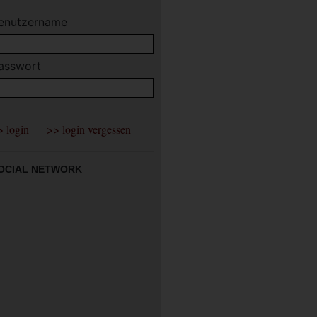
enutzername
asswort
OCIAL NETWORK