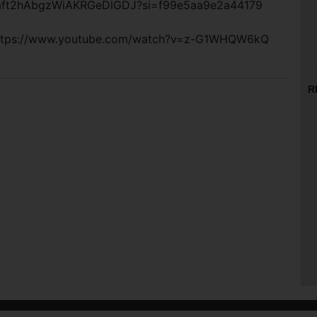
6aft2hAbgzWiAKRGeDlGDJ?si=f99e5aa9e2a44179
https://www.youtube.com/watch?v=z-G1WHQW6kQ
R