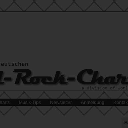
harts
Musik-Tips
Newsletter
Anmeldung
Kontak
M