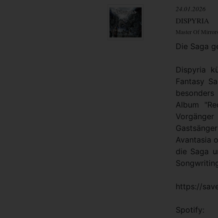
24.01.2026
DISPYRIA
Master Of Mirror
Die Saga ge
Dispyria k
Fantasy S
besonders
Album "Re
Vorgänger
Gastsänge
Avantasia o
die Saga u
Songwritin
https://sav
Spotify