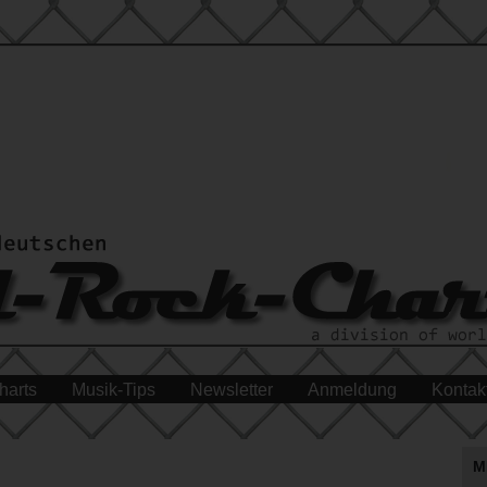
harts
Musik-Tips
Newsletter
Anmeldung
Kontak
M