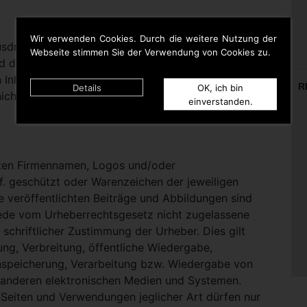
Wir verwenden Cookies. Durch die weitere Nutzung der
rücklich darauf hinweisen, dass sie keinerlei
Webseite stimmen Sie der Verwendung von Cookies zu.
d die Inhalte gelinkter Seiten hat. Deshalb distanziert
n Inhalten aller gelinkten Seiten auf dieser Homepage
R
Details
OK, ich bin
icht zu Eigen.
einverstanden.
nten Firmennamen, Logos und/oder
. geschützt oder Warenzeichen der jeweiligen
te veröffentlichten Beiträge und Abbildungen sind
Jede vom Urheberrechtsgesetz nicht zugelassene
schriftlicher Zustimmung der Urheber. Dies gilt
ung, Verbreitung, öffentliche Wiedergabe,
nspeicherung, Verarbeitung bzw. Wiedergabe von
 anderen elektronischen Medien und Systemen.
eiten und Verwendungen jeglicher Art dürfen nur