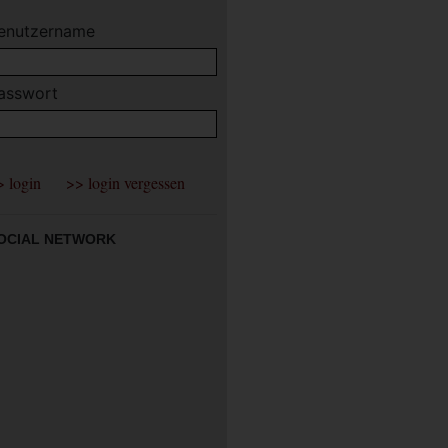
enutzername
asswort
OCIAL NETWORK