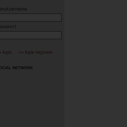
enutzername
asswort
OCIAL NETWORK