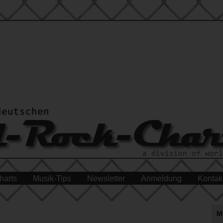
harts
Musik-Tips
Newsletter
Anmeldung
Kontak
M