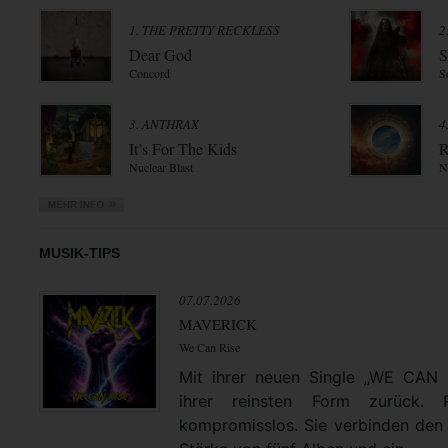
1. THE PRETTY RECKLESS
2
Dear God
S
Concord
S
3. ANTHRAX
4
It’s For The Kids
R
Nuclear Blast
N
MUSIK-TIPS
07.07.2026
MAVERICK
We Can Rise
Mit ihrer neuen Single „WE CAN
ihrer reinsten Form zurück. 
kompromisslos. Sie verbinden den 