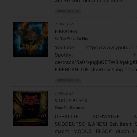
Stärke von fünf Alben und ein ...
31.05.2026
FIREBORN
Set The World On Fire
Youtube: https://www.youtube.
Spotify: https://open
de/track/5a04qngjuGETW8JqakgK
FIREBORN: DIE Überraschung des no
14.05.2026
MODUS BLACK
From The Basement
GEBALLTE SCHWÄRZE
SÜDDEUTSCHLANDS! Seit ihrem St
macht MODUS BLACK durch Hea