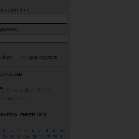
enutzername
asswort
OWNLOAD
Charts als PDF File
erunterladen
HARTKALENDER 2026
2
3
4
5
6
7
8
9
10
12
13
14
15
16
17
18
19
20