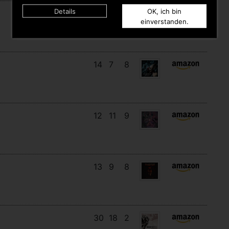
Details
OK, ich bin
17
14
3
einverstanden.
14
7
8
12
11
9
13
9
8
30
18
2