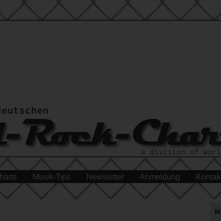
harts
Musik-Tips
Newsletter
Anmeldung
Kontak
M