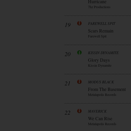
Hurricane
7hz Productions
19
FAREWELL SPIT
Scars Remain
Farewell Spit
20
KISSIN DYNAMITE
Glory Days
Kissin Dynamite
21
MODUS BLACK
From The Basement
Metalapolis Records
22
MAVERICK
We Can Rise
Metalapolis Records