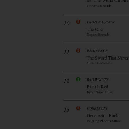
Set The World On Fire
El Puerto Records
10
FROZEN CROWN
The One
Napalm Records
11
IMMINENCE
The Sword That Never
Sumerian Records
12
BAD WOLVES
Paint It Red
Better Noise Music
13
CORELEONI
Generecion Rock
Reigning Phoenix Music