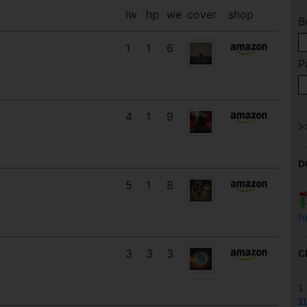
lw
hp
we
cover
shop
B
1
1
6
P
4
1
9
D
5
1
8
h
3
3
3
C
1
11