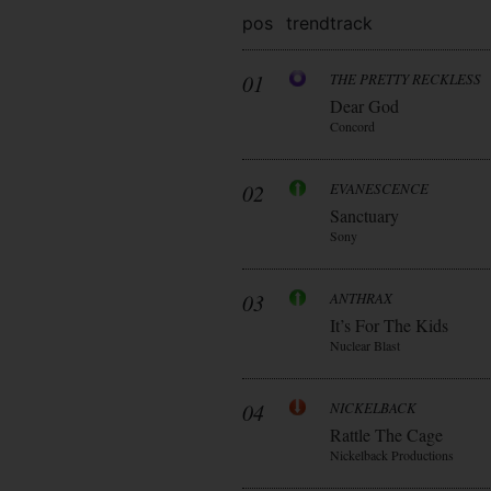
pos
trend
track
01
THE PRETTY RECKLESS
Dear God
Concord
02
EVANESCENCE
Sanctuary
Sony
03
ANTHRAX
It’s For The Kids
Nuclear Blast
04
NICKELBACK
Rattle The Cage
Nickelback Productions