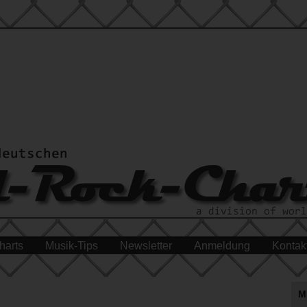
harts
Musik-Tips
Newsletter
Anmeldung
Kontak
M