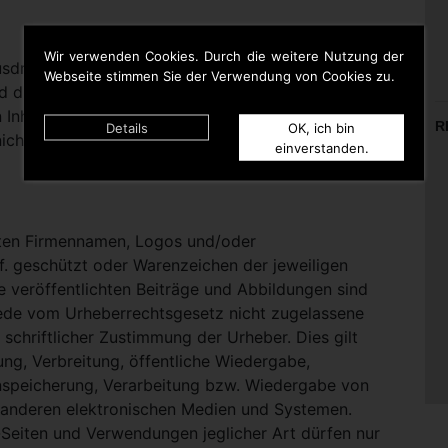
Wir verwenden Cookies. Durch die weitere Nutzung der
rücklich darauf hinweisen, dass sie keinerlei
Webseite stimmen Sie der Verwendung von Cookies zu.
d die Inhalte gelinkter Seiten hat. Deshalb distanziert
n Inhalten aller gelinkten Seiten auf dieser Homepage
R
Details
OK, ich bin
icht zu Eigen.
einverstanden.
nten Firmennamen, Logos und/oder
. geschützt oder Warenzeichen der jeweiligen
te veröffentlichten Beiträge und Abbildungen sind
Jede vom Urheberrechtsgesetz nicht zugelassene
schriftlicher Zustimmung der Urheber. Dies gilt
ung, Verbreitung, öffentliche Wiedergabe,
nspeicherung, Verarbeitung bzw. Wiedergabe von
 anderen elektronischen Medien und Systemen.
eiten und Verwendungen jeglicher Art dürfen nur