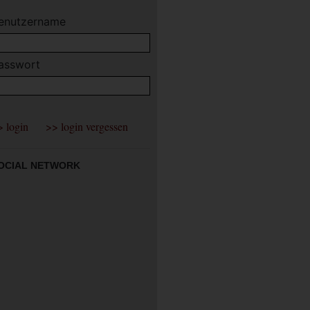
enutzername
asswort
OCIAL NETWORK