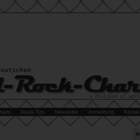
harts
Musik-Tips
Newsletter
Anmeldung
Kontak
M