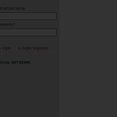
enutzername
asswort
OCIAL NETWORK