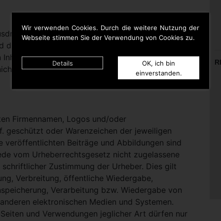
Wir verwenden Cookies. Durch die weitere Nutzung der
rücklich darauf hinweisen, dass sie keinerlei
Webseite stimmen Sie der Verwendung von Cookies zu.
d die Inhalte gelinkter Seiten hat. Deshalb distanziert
n Inhalten aller gelinkten Seiten auf dieser Homepage
R
Details
OK, ich bin
icht zu Eigen.
einverstanden.
nten Firmennamen, Logos und/oder
. geschützt oder Warenzeichen der jeweiligen
te veröffentlichten Beiträge und Abbildungen sind
Jede vom Urheberrechtsgesetz nicht zugelassene
schriftlicher Zustimmung der Urheber. Dies gilt
ung, Verbreitung, öffentliche Wiedergabe,
nspeicherung, Verarbeitung bzw. Wiedergabe von
 anderen elektronischen Medien und Systemen.
eiten und Verwendungen jeglicher Art dürfen nur