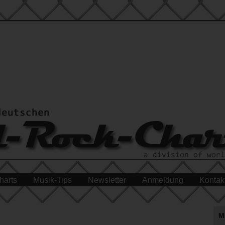
harts
Musik-Tips
Newsletter
Anmeldung
Kontak
M