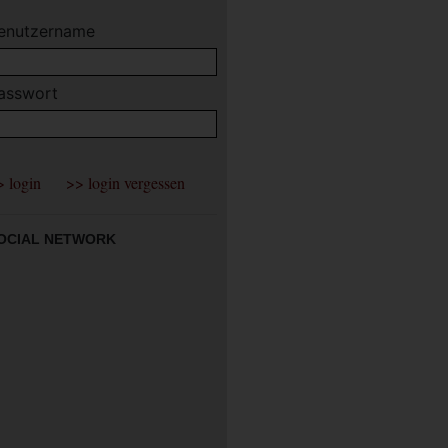
enutzername
asswort
OCIAL NETWORK