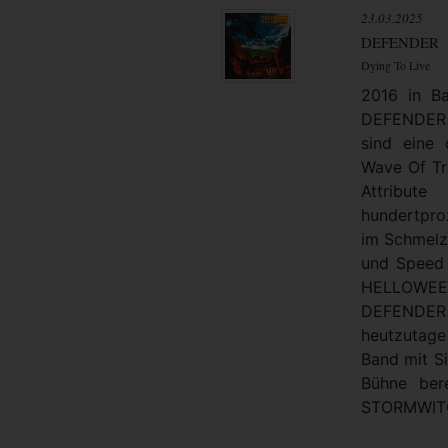
23.03.2025
DEFENDER
Dying To Live
2016 in Ba
DEFENDER 
sind eine
Wave Of Tr
Attribut
hundertpro
im Schmelz
und Speed 
HELLOWEE
DEFENDER e
heutzutage
Band mit Si
Bühne be
STORMWITCH