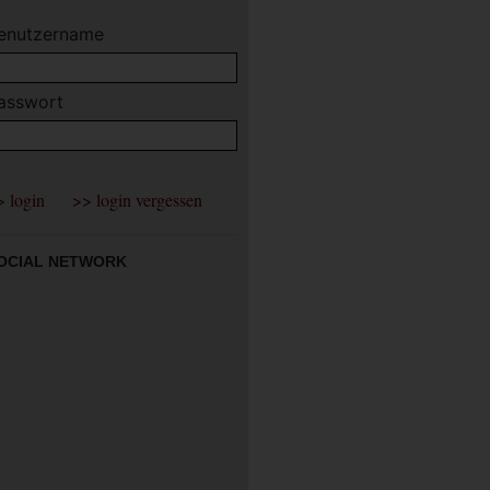
enutzername
asswort
OCIAL NETWORK