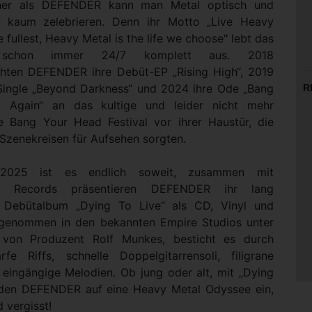
cher als DEFENDER kann man Metal optisch und
h kaum zelebrieren. Denn ihr Motto „Live Heavy
e fullest, Heavy Metal is the life we choose" lebt das
t schon immer 24/7 komplett aus. 2018
ichten DEFENDER ihre Debüt-EP „Rising High“, 2019
 Single „Beyond Darkness“ und 2024 ihre Ode „Bang
R
 Again“ an das kultige und leider nicht mehr
de Bang Your Head Festival vor ihrer Haustür, die
 Szenekreisen für Aufsehen sorgten.
.2025 ist es endlich soweit, zusammen mit
is Records präsentieren DEFENDER ihr lang
s Debütalbum „Dying To Live“ als CD, Vinyl und
ufgenommen in den bekannten Empire Studios unter
 von Produzent Rolf Munkes, besticht es durch
rfe Riffs, schnelle Doppelgitarrensoli, filigrane
eingängige Melodien. Ob jung oder alt, mit „Dying
aden DEFENDER auf eine Heavy Metal Odyssee ein,
 vergisst!