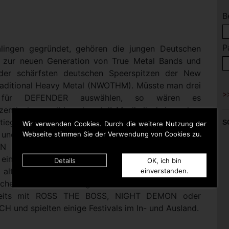
B
P
lingen gegründet, gehören die jungen Deutschen
zur neuen Generation von True Metal Bands und
 der schärfsten deutschen Speerspitzen der New
aditional Heavy Metal (NWOTHM). Müsste man drei
e für DEFENDER auswählen, so wären es
zentig jung, wild und metal! Musikalisch irgendwo
tiegel zwischen Oldschool Teutonic Metal von 1986
S
Wir verwenden Cookies. Durch die weitere Nutzung der
und Heavy Metal der alten Hamburger Schule mit
Webseite stimmen Sie der Verwendung von Cookies zu.
N und RUNNING WILD angesiedelt, machen
infach nur Spaß. Und wer denkt, dass diese Musik
Details
OK, ich bin
 alt und abgedroschen klingen muss, der hat die
einverstanden.
cherheit noch nie live gesehen. Bisher teilten sie die
reits mit ROSS THE BOSS, NIGHT DEMON oder
 und spielten einige Festivals im In- und Ausland.