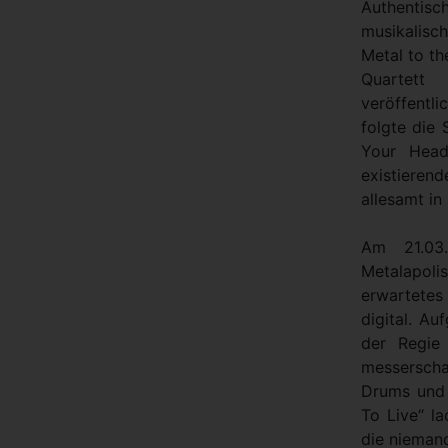
Authentis
musikalisc
Metal to th
Quartet
veröffentl
folgte die
Your Head
existieren
allesamt in
Am 21.03
Metalapol
erwartete
digital. A
der Regie
messerscha
Drums und 
To Live“ l
die niemand