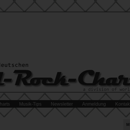
harts
Musik-Tips
Newsletter
Anmeldung
Kontak
M