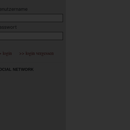
enutzername
asswort
OCIAL NETWORK