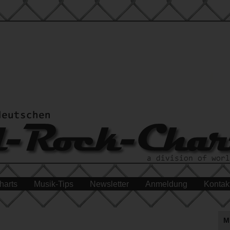
harts
Musik-Tips
Newsletter
Anmeldung
Kontak
M