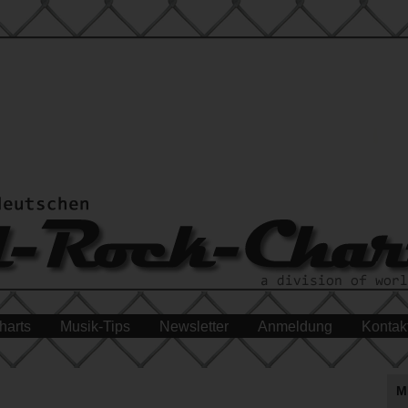
harts
Musik-Tips
Newsletter
Anmeldung
Kontak
M