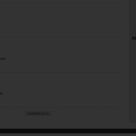
s
R
Dark
N
ht