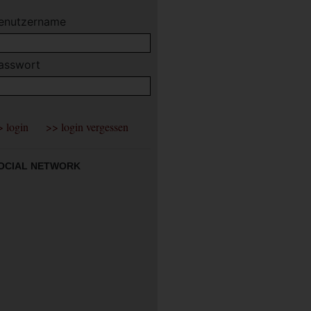
enutzername
asswort
OCIAL NETWORK