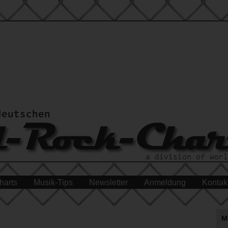
harts
Musik-Tips
Newsletter
Anmeldung
Kontak
M