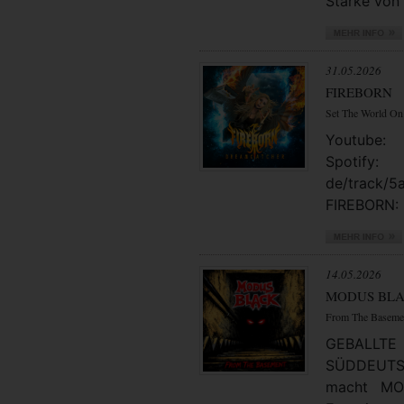
Stärke von 
31.05.2026
FIREBORN
Set The World On
Youtube: 
Spotify
de/track/
FIREBORN: 
14.05.2026
MODUS BL
From The Baseme
GEBAL
SÜDDEUTSC
macht MO