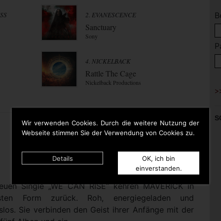
ESS
2. EVANESCENCE
B
Sanctuary
Sony
P
4. NICKELBACK
Rattle The Cage
Nickelback Productions
S
Wir verwenden Cookies. Durch die weitere Nutzung der
Webseite stimmen Sie der Verwendung von Cookies zu.
Details
OK, ich bin
einverstanden.
 neuen Single „WE CAN RISE“ kehren MAVERICK in
nsten Form zurück. Roh, energiegeladen und
los. Sie verbinden den Geist ihrer Anfänge mit der