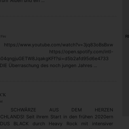
fünf Alben und ein ...
 Fire
R
https://www.youtube.com/watch?v=3jq83oBsBxw
: https://open.spotify.com/intl-
5a04qngjuGETW8JqakgKFf?si=d5b2afd95d6e4733
DIE Überraschung des noch jungen Jahres ...
ACK
nt
LTE SCHWÄRZE AUS DEM HERZEN
HLANDS! Seit ihrem Start in den frühen 2020ern
DUS BLACK durch Heavy Rock mit intensiver