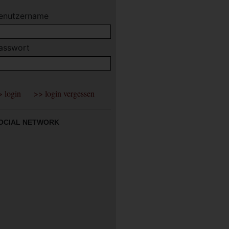
enutzername
asswort
OCIAL NETWORK