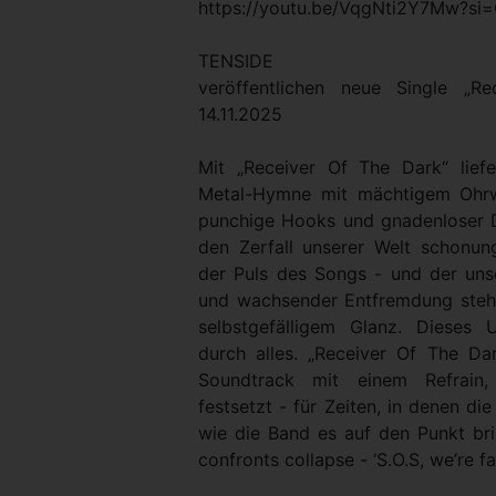
https://youtu.be/VqgNti2Y7Mw?s
TENSIDE
veröffentlichen neue Single „
14.11.2025
Mit „Receiver Of The Dark“ lie
Metal-Hymne mit mächtigem Ohrwu
punchige Hooks und gnadenloser Dr
den Zerfall unserer Welt schonung
der Puls des Songs - und der unse
und wachsender Entfremdung steht 
selbstgefälligem Glanz. Dieses U
durch alles. „Receiver Of The Da
Soundtrack mit einem Refrain,
festsetzt - für Zeiten, in denen di
wie die Band es auf den Punkt bri
confronts collapse - ‘S.O.S, we’re fa