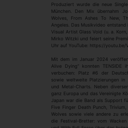
Produziert wurde die neue Singl
München. Den Mix übernahm Jo
Wolves, From Ashes To New, The
Angeles. Das Musikvideo entstand
Visual Artist Glass Void (u. a. Kor
Mirko Witzki und feiert seine Prem
Uhr auf YouTube: https://youtu.b
Mit dem im Januar 2024 veröffen
Alive Dying“ konnten TENSIDE ih
verbuchen: Platz #6 der Deutsc
sowie weltweite Platzierungen in 
und Metal-Charts. Neben diverse
ganz Europa und das Vereinigte Kö
Japan war die Band als Support fü
Five Finger Death Punch, Trivium,
Wolves sowie viele andere zu erl
die Festival-Bretter: vom Wacke
und With Full Force über das bulga