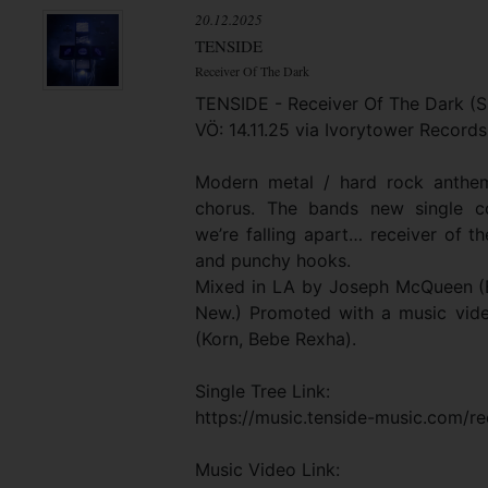
20.12.2025
TENSIDE
Receiver Of The Dark
TENSIDE - Receiver Of The Dark (S
VÖ: 14.11.25 via Ivorytower Record
Modern metal / hard rock anthe
chorus. The bands new single co
we’re falling apart… receiver of th
and punchy hooks.
Mixed in LA by Joseph McQueen (
New.) Promoted with a music vid
(Korn, Bebe Rexha).
Single Tree Link:
https://music.tenside-music.com/re
Music Video Link: