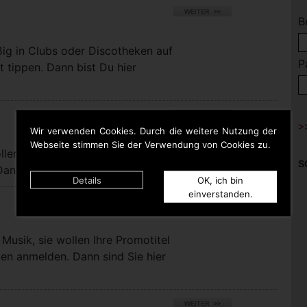
B
ßig in Clubs oder Discotheken auf
P
t tippen. Dann bist Du hier
Wir verwenden Cookies. Durch die weitere Nutzung der
Webseite stimmen Sie der Verwendung von Cookies zu.
llen bei uns eigene Titel für die
S
nn sind Sie hier richtig.
Details
OK, ich bin
einverstanden.
Musik, sie wollen Ihre Promotitel
pen anmelden. Dann sind Sie hier