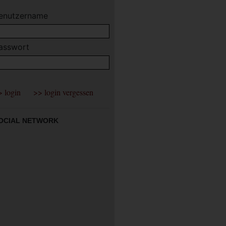
enutzername
asswort
OCIAL NETWORK