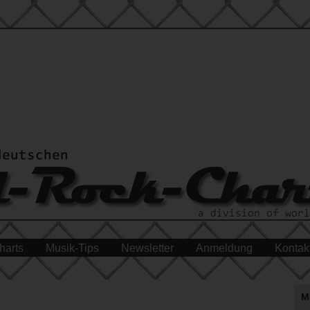
harts
Musik-Tips
Newsletter
Anmeldung
Kontak
M