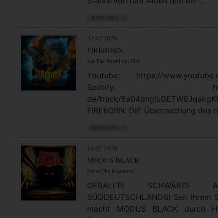
Stärke von fünf Alben und ein ...
31.05.2026
FIREBORN
Set The World On Fire
Youtube: https://www.youtube.
Spotify: https://open
de/track/5a04qngjuGETW8JqakgK
FIREBORN: DIE Überraschung des no
14.05.2026
MODUS BLACK
From The Basement
GEBALLTE SCHWÄRZE
SÜDDEUTSCHLANDS! Seit ihrem St
macht MODUS BLACK durch Hea