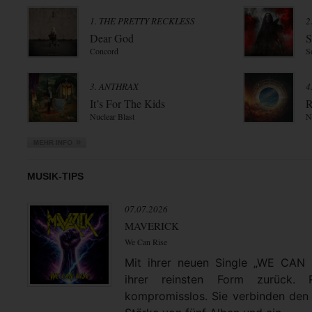
1. THE PRETTY RECKLESS
2
Dear God
S
Concord
S
3. ANTHRAX
4
It’s For The Kids
R
Nuclear Blast
N
MUSIK-TIPS
07.07.2026
MAVERICK
We Can Rise
Mit ihrer neuen Single „WE CAN
ihrer reinsten Form zurück. 
kompromisslos. Sie verbinden den 