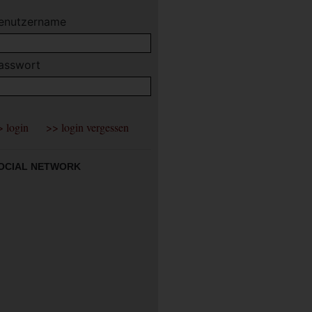
enutzername
asswort
OCIAL NETWORK