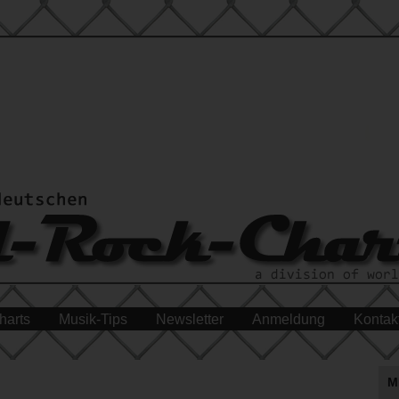
harts
Musik-Tips
Newsletter
Anmeldung
Kontak
M