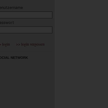
enutzername
asswort
OCIAL NETWORK