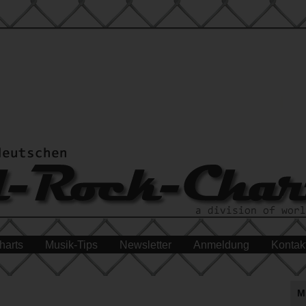
harts
Musik-Tips
Newsletter
Anmeldung
Kontak
M