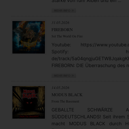
Stärke von fünf Alben und ein ...
31.05.2026
FIREBORN
Set The World On Fire
Youtube: https://www.youtube.
Spotify: https://open
de/track/5a04qngjuGETW8JqakgK
FIREBORN: DIE Überraschung des no
14.05.2026
MODUS BLACK
From The Basement
GEBALLTE SCHWÄRZE
SÜDDEUTSCHLANDS! Seit ihrem St
macht MODUS BLACK durch Hea