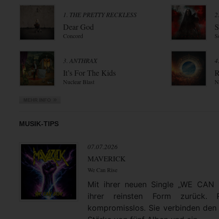
1. THE PRETTY RECKLESS
2
Dear God
S
Concord
S
3. ANTHRAX
4
It’s For The Kids
R
Nuclear Blast
N
MUSIK-TIPS
07.07.2026
MAVERICK
We Can Rise
Mit ihrer neuen Single „WE CAN
ihrer reinsten Form zurück. 
kompromisslos. Sie verbinden den 