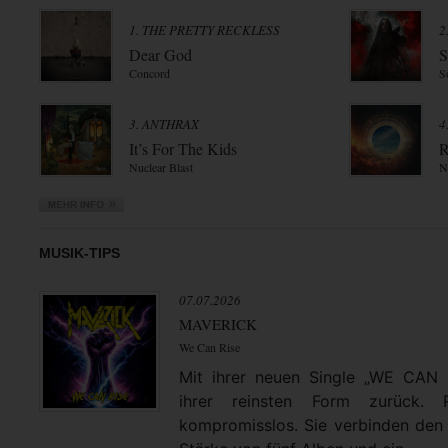
1. THE PRETTY RECKLESS
2
Dear God
S
Concord
S
3. ANTHRAX
4
It’s For The Kids
R
Nuclear Blast
N
MUSIK-TIPS
07.07.2026
MAVERICK
We Can Rise
Mit ihrer neuen Single „WE CAN
ihrer reinsten Form zurück. 
kompromisslos. Sie verbinden den 