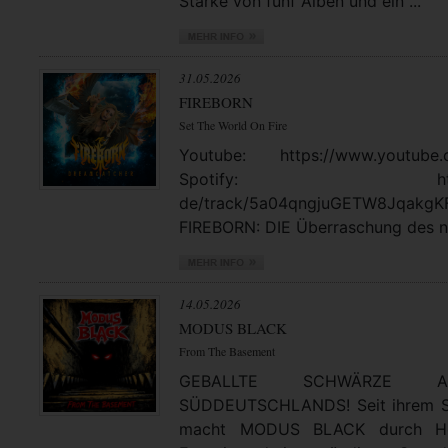
Stärke von fünf Alben und ein ...
31.05.2026
FIREBORN
Set The World On Fire
Youtube: https://www.youtube.
Spotify: https://open
de/track/5a04qngjuGETW8JqakgK
FIREBORN: DIE Überraschung des no
14.05.2026
MODUS BLACK
From The Basement
GEBALLTE SCHWÄRZE
SÜDDEUTSCHLANDS! Seit ihrem St
macht MODUS BLACK durch Hea