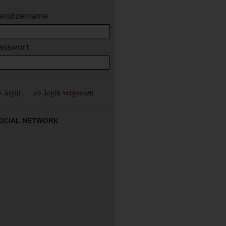
enutzername
asswort
OCIAL NETWORK