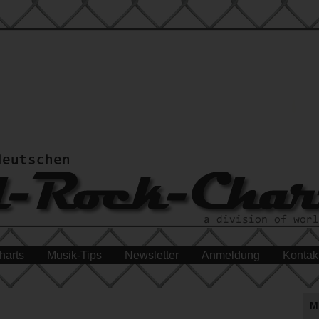
harts
Musik-Tips
Newsletter
Anmeldung
Kontak
M