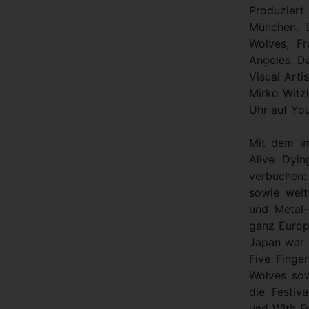
Produziert
München. 
Wolves, F
Angeles. D
Visual Arti
Mirko Witzk
Uhr auf Yo
Mit dem im
Alive Dyin
verbuchen
sowie welt
und Metal-
ganz Europ
Japan war 
Five Finge
Wolves sow
die Festiv
und With Fu