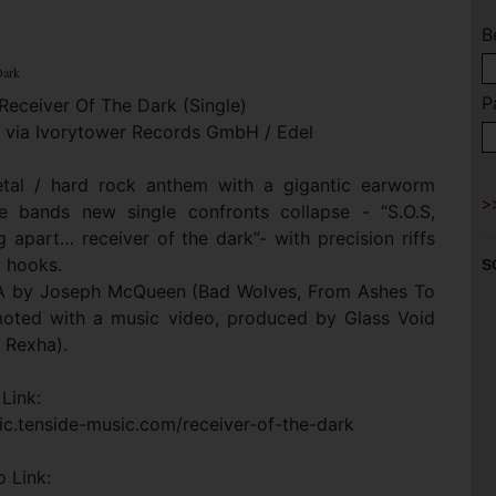
B
Dark
P
Receiver Of The Dark (Single)
5 via Ivorytower Records GmbH / Edel
tal / hard rock anthem with a gigantic earworm
e bands new single confronts collapse - “S.O.S,
ng apart… receiver of the dark”- with precision riffs
 hooks.
S
A by Joseph McQueen (Bad Wolves, From Ashes To
oted with a music video, produced by Glass Void
 Rexha).
 Link:
ic.tenside-music.com/receiver-of-the-dark
 Link: