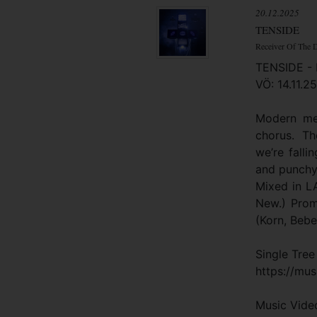
20.12.2025
TENSIDE
Receiver Of The 
TENSIDE - 
VÖ: 14.11.2
Modern me
chorus. Th
we’re falli
and punchy
Mixed in L
New.) Prom
(Korn, Bebe
Single Tree
https://mus
Music Video