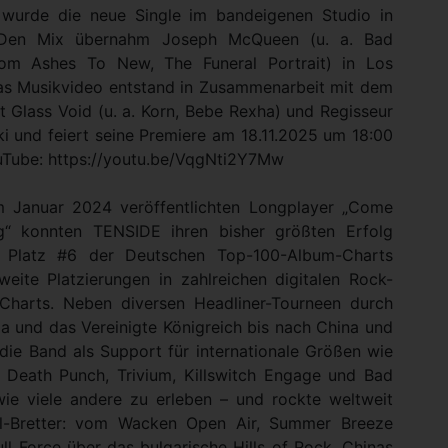
 wurde die neue Single im bandeigenen Studio in
Den Mix übernahm Joseph McQueen (u. a. Bad
rom Ashes To New, The Funeral Portrait) in Los
as Musikvideo entstand in Zusammenarbeit mit dem
st Glass Void (u. a. Korn, Bebe Rexha) und Regisseur
i und feiert seine Premiere am 18.11.2025 um 18:00
uTube: https://youtu.be/VqgNti2Y7Mw
 Januar 2024 veröffentlichten Longplayer „Come
g“ konnten TENSIDE ihren bisher größten Erfolg
: Platz #6 der Deutschen Top-100-Album-Charts
weite Platzierungen in zahlreichen digitalen Rock-
Charts. Neben diversen Headliner-Tourneen durch
a und das Vereinigte Königreich bis nach China und
die Band als Support für internationale Größen wie
r Death Punch, Trivium, Killswitch Engage und Bad
ie viele andere zu erleben – und rockte weltweit
al-Bretter: vom Wacken Open Air, Summer Breeze
ll Force über das bulgarische Hills of Rock, Chinas