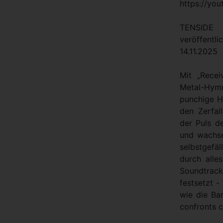
https://y
TENSIDE
veröffent
14.11.2025
Mit „Rece
Metal-Hymn
punchige H
den Zerfal
der Puls d
und wachse
selbstgefä
durch alle
Soundtrac
festsetzt -
wie die Ba
confronts co