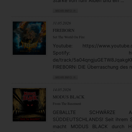
Stärke von fünf Alben und ein ...
31.05.2026
FIREBORN
Set The World On Fire
Youtube: https://www.youtube.
Spotify: https://open
de/track/5a04qngjuGETW8JqakgK
FIREBORN: DIE Überraschung des no
14.05.2026
MODUS BLACK
From The Basement
GEBALLTE SCHWÄRZE
SÜDDEUTSCHLANDS! Seit ihrem St
macht MODUS BLACK durch Hea