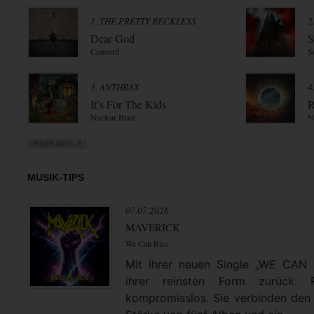
1. THE PRETTY RECKLESS
2
Dear God
S
Concord
S
3. ANTHRAX
4
It’s For The Kids
R
Nuclear Blast
N
MUSIK-TIPS
07.07.2026
MAVERICK
We Can Rise
Mit ihrer neuen Single „WE CAN
ihrer reinsten Form zurück. 
kompromisslos. Sie verbinden den 