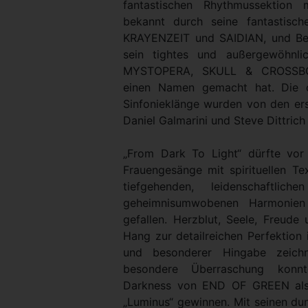
fantastischen Rhythmussektion 
bekannt durch seine fantastisc
KRAYENZEIT und SAIDIAN, und Ber
sein tightes und außergewöhnl
MYSTOPERA, SKULL & CROSSB
einen Namen gemacht hat. Die o
Sinfonieklänge wurden von den ers
Daniel Galmarini und Steve Dittrich
„From Dark To Light“ dürfte vor
Frauengesänge mit spirituellen T
tiefgehenden, leidenschaftlich
geheimnisumwobenen Harmonien
gefallen. Herzblut, Seele, Freude
Hang zur detailreichen Perfektion 
und besonderer Hingabe zeich
besondere Überraschung konn
Darkness von END OF GREEN als
„Luminus“ gewinnen. Mit seinen dun