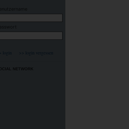
enutzername
asswort
OCIAL NETWORK