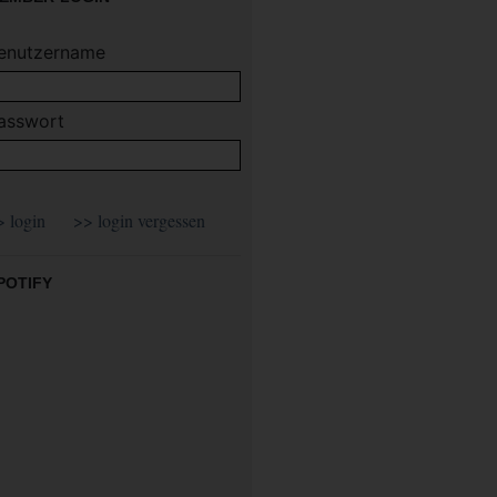
enutzername
asswort
POTIFY