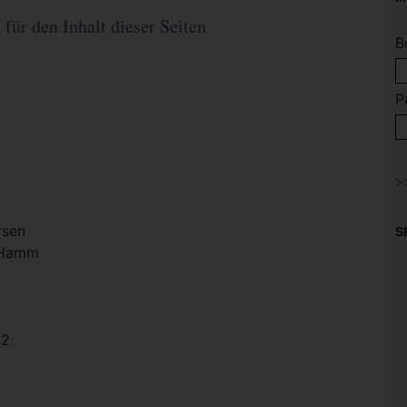
für den Inhalt dieser Seiten
B
P
rsen
S
t Hamm
42