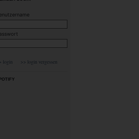
enutzername
asswort
POTIFY