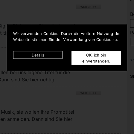
B
ßig in Clubs oder Discotheken auf
P
t tippen. Dann bist Du hier
Wir verwenden Cookies. Durch die weitere Nutzung der
Webseite stimmen Sie der Verwendung von Cookies zu.
Details
OK, ich bin
einverstanden.
llen bei uns eigene Titel für die
S
nn sind Sie hier richtig.
Musik, sie wollen Ihre Promotitel
pen anmelden. Dann sind Sie hier