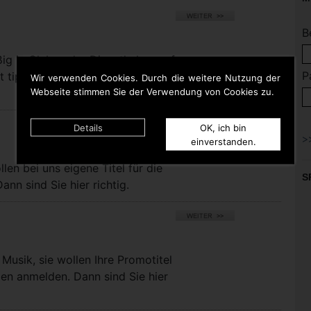
B
ßig in Clubs oder Discotheken auf
P
t tippen. Dann bist Du hier
Wir verwenden Cookies. Durch die weitere Nutzung der
Webseite stimmen Sie der Verwendung von Cookies zu.
Details
OK, ich bin
einverstanden.
llen bei uns eigene Titel für die
S
nn sind Sie hier richtig.
Musik, sie wollen Ihre Promotitel
pen anmelden. Dann sind Sie hier