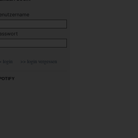
enutzername
asswort
POTIFY