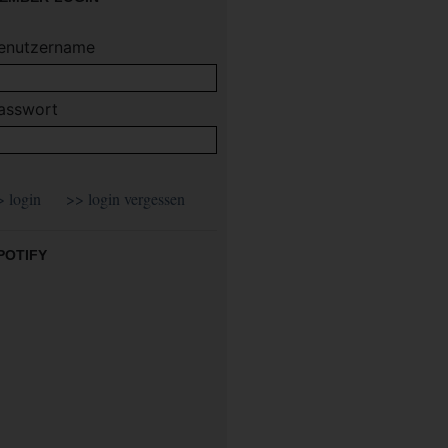
enutzername
asswort
POTIFY