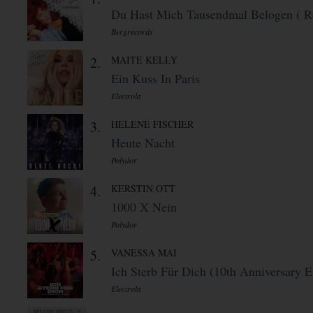
Du Hast Mich Tausendmal Belogen ( Re
Bergrecords
2.
MAITE KELLY
Ein Kuss In Paris
Electrola
3.
HELENE FISCHER
Heute Nacht
Polydor
4.
KERSTIN OTT
1000 X Nein
Polydor
5.
VANESSA MAI
Ich Sterb Für Dich (10th Anniversary E 
Electrola