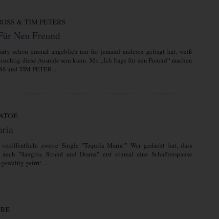
OSS & TIM PETERS
 Für Nen Freund
arty schon einmal angeblich nur für jemand anderen gefragt hat, weiß
hsichtig diese Ausrede sein kann. Mit „Ich frage für nen Freund“ machen
 und TIM PETER ...
ATOE
aria
veröffentlicht zweite Single "Tequila Maria!" Wer gedacht hat, dass
nach "Sangria, Strand und Drama" erst einmal eine Schaffenspause
 gewaltig geirrt! ...
DRE