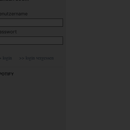
enutzername
asswort
POTIFY