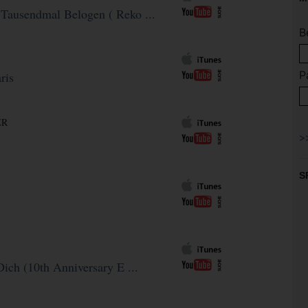
Tausendmal Belogen ( Reko ...
B
P
ris
ER
S
Dich (10th Anniversary E ...