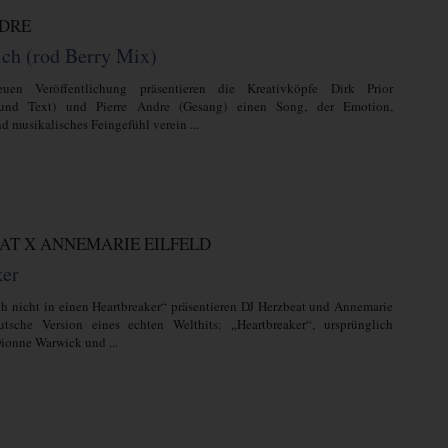
NDRE
ich (rod Berry Mix)
uen Veröffentlichung präsentieren die Kreativköpfe Dirk Prior
und Text) und Pierre Andre (Gesang) einen Song, der Emotion,
d musikalisches Feingefühl verein ...
AT X ANNEMARIE EILFELD
ker
ch nicht in einen Heartbreaker“ präsentieren DJ Herzbeat und Annemarie
utsche Version eines echten Welthits: „Heartbreaker“, ursprünglich
ionne Warwick und ...