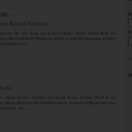
B
ERG
Uns Keiner Nehmen
P
ndneuen Hit „Das kann uns keiner nehmen“ läutet Andrea Berg das
 ihres Best Of-Rekord Albums ein. Damit ist auch das Geheimnis gelüftet,
em Untertitel de ...
S
lodie
n Album Kessie ( Einfach ich) bringt Kessie frischen Wind in die
Das Album überzeugt mit lebendigen Beats, modernen Klängen und einer
chtigkeit., die ...