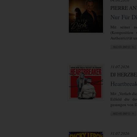
04.08.2026
PIERRE A
Nur Für D
Mit seiner ne
(Komposition 
Authentizität un
31.07.2026
DJ HERZBE
Heartbrea
Mit „Verlieb di
Eilfeld die de
gesungen von D
31.07.2026