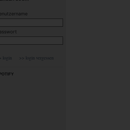
enutzername
asswort
POTIFY