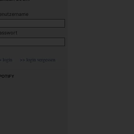
enutzername
asswort
POTIFY