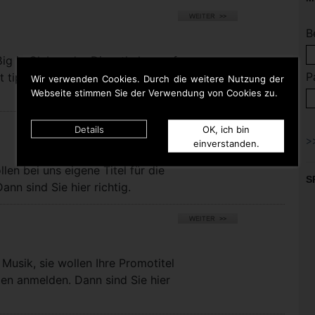
B
ßig in Clubs oder Discotheken auf
P
t tippen. Dann bist Du hier
Wir verwenden Cookies. Durch die weitere Nutzung der
Webseite stimmen Sie der Verwendung von Cookies zu.
Details
OK, ich bin
einverstanden.
llen bei uns eigene Titel für die
S
nn sind Sie hier richtig.
Musik, sie wollen Ihre Promotitel
pen anmelden. Dann sind Sie hier