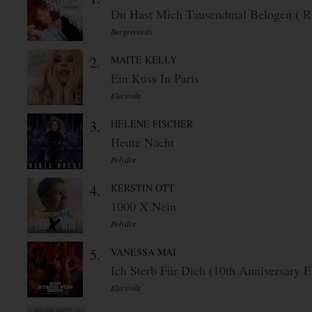
Du Hast Mich Tausendmal Belogen ( Re
Bergrecords
2.
MAITE KELLY
Ein Kuss In Paris
Electrola
3.
HELENE FISCHER
Heute Nacht
Polydor
4.
KERSTIN OTT
1000 X Nein
Polydor
5.
VANESSA MAI
Ich Sterb Für Dich (10th Anniversary E 
Electrola